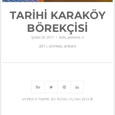
TARIHI KARAKÖY
BÖREKÇISI
Şubat 25, 2017
/
kafe
,
pastane
,
σ
2011, ümitköy, ankara
HYPER-X THEME. BY ROYAL-FLUSH 2015 ©